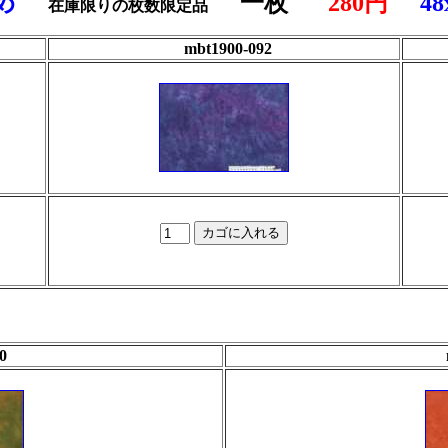
め
一枚
280円
48
在庫限りの枚数限定品
mbt1900-092
0