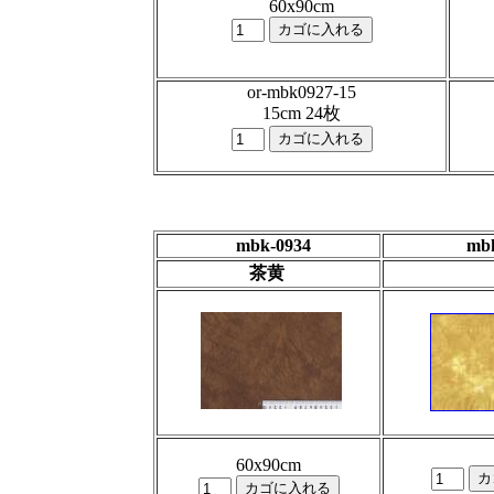
60x90cm
or-mbk0927-15
15cm 24枚
mbk-0934
mbk
茶黄
60x90cm