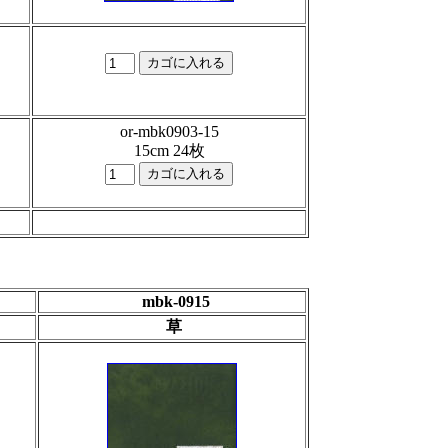
or-mbk0903-15
15cm 24枚
mbk-0915
草