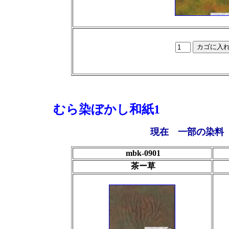
むら染ぼかし和紙1
現在 一部の染料
mbk-0901
茶ー草