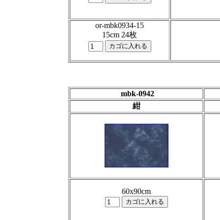
or-mbk0934-15
15cm 24枚
mbk-0942
紺
60x90cm