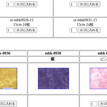
or-mbk0928-15
or-mbk0931-15
15cm 24枚
15cm 24枚
-0936
mbk-0938
mbk-
紫
ピ