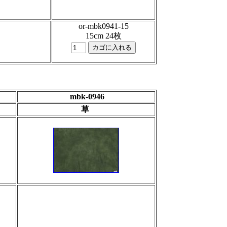
or-mbk0941-15
15cm 24枚
mbk-0946
草