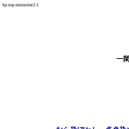
hp-esp-muraome2-1
一