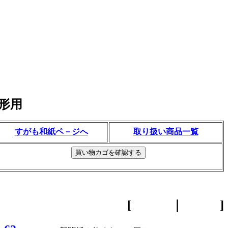
形用
すがも和紙ペ－ジへ
取り扱い商品一覧
[ ｜ ]