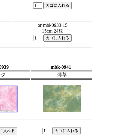
or-mbk0933-15
15cm 24枚
0939
mbk-0941
ンク
薄草